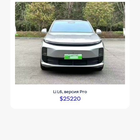
Li L6, версия Pro
$
25220