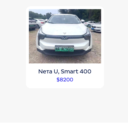
Nета U, Smart 400
$
8200